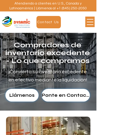
Atendiendo a clientes en U.S., Canada y
Latinoamérica | Llámenos al
+1 (845) 250-2050
Contact Us
Compradores de
inventario excedente
- Lo que compramos
¡Convierta su inventario excedente
en efectivo mediante la liquidación!
Llámenos
Ponte en Contacto