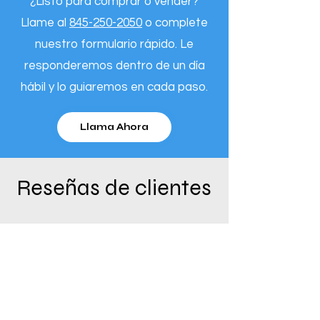
¿Listo para comprar o vender?
Llame al
845-250-2050
o complete
nuestro formulario rápido. Le
responderemos dentro de un día
hábil y lo guiaremos en cada paso.
Llama Ahora
Reseñas de clientes
"Es un placer compartir algunas
palabras sobre nuestra
experiencia con Dynamic
Distributors. Ante un cambio de
almacén y la necesidad de