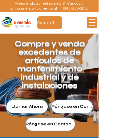
Atendiendo a clientes en U.S., Canada y
Latinoamérica | Llámenos al
+1 (845) 250-2050
Contact Us
Compre y venda
excedentes de
artículos de
mantenimiento
industrial y de
instalaciones
Llamar Ahora
Póngase en Contacto
Póngase en Contacto