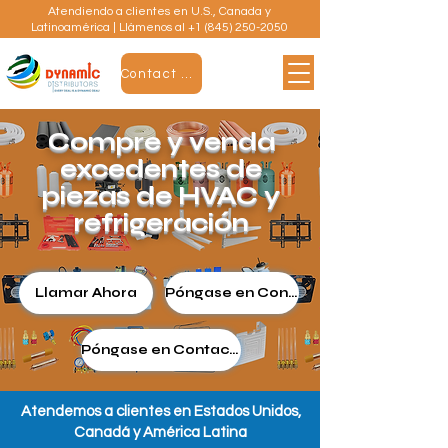
Atendiendo a clientes en U.S., Canada y
Latinoamérica | Llámenos al
+1 (845) 250-2050
Contact Us
Compre y venda
excedentes de
piezas de HVAC y
refrigeración
Llamar Ahora
Póngase en Contacto
Póngase en Contacto
Atendemos a clientes en Estados Unidos,
Canadá y América Latina