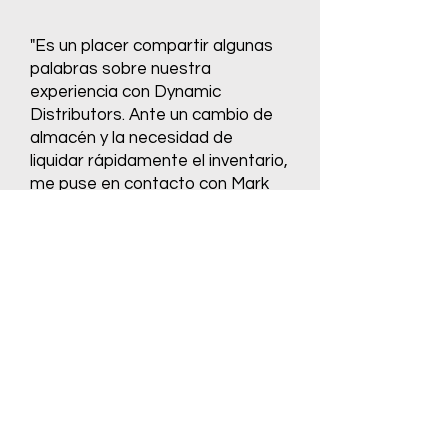
"Es un placer compartir algunas
palabras sobre nuestra
experiencia con Dynamic
Distributors. Ante un cambio de
almacén y la necesidad de
liquidar rápidamente el inventario,
me puse en contacto con Mark
de Dynamic Distributors. Tras
conversaciones breves y
honestas, Mark nos hizo una
oferta rápida en cuestión de días,
ayudándonos a cumplir con
plazos ajustados. Conocer a
Dynamic Distributors ha sido un
regalo...."
Leer más