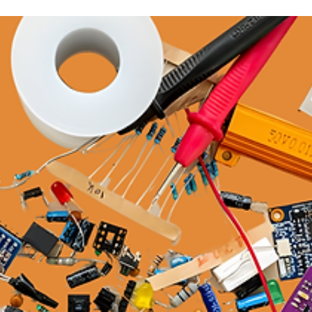
AL Y
CIÓN
E IN