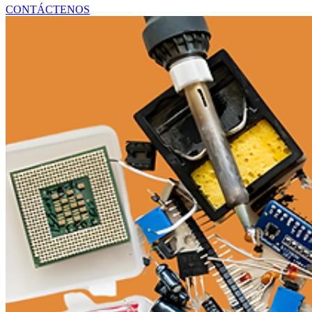
SUMINISTROS Y EQUIPOS MÉDICOS
CONTÁCTENOS
PIEZAS DE HVAC Y REFRIGERACIÓN
SISTEMAS DE ENERGÍA Y RESPALDO
ARTÍCULOS DE MANTENIMIENTO INDUSTRI
COMPONENTES ELÉCTRICOS Y DE ILUMINA
HERRAMIENTAS Y EQUIPOS DE TALLER
PANELES Y MÓDULOS SOLARES
SISTEMAS DE ENERGÍA SOLAR
ACCESORIOS Y COMPONENTES SOLARES
ARTÍCULOS TECNOLÓGICOS PARA OFICINA 
CALZADO
ROPA
ARTÍCULOS ÓPTICOS
DECORACIÓN DEL HOGAR