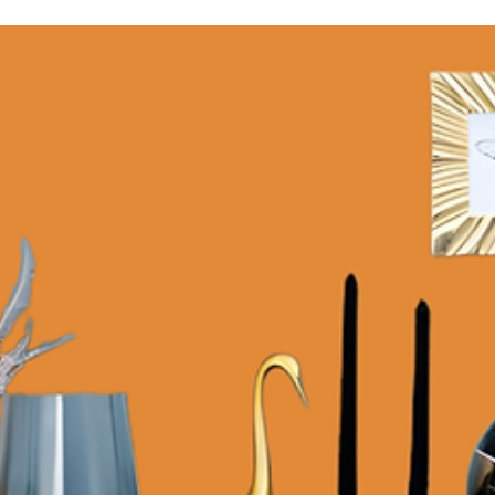
AL Y
CIÓN
E IN