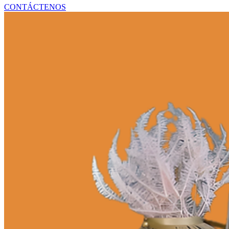
SUMINISTROS Y EQUIPOS MÉDICOS
CONTÁCTENOS
PIEZAS DE HVAC Y REFRIGERACIÓN
SISTEMAS DE ENERGÍA Y RESPALDO
ARTÍCULOS DE MANTENIMIENTO INDUSTRI
COMPONENTES ELÉCTRICOS Y DE ILUMINA
HERRAMIENTAS Y EQUIPOS DE TALLER
PANELES Y MÓDULOS SOLARES
SISTEMAS DE ENERGÍA SOLAR
ACCESORIOS Y COMPONENTES SOLARES
ARTÍCULOS TECNOLÓGICOS PARA OFICINA 
CALZADO
ROPA
ARTÍCULOS ÓPTICOS
DECORACIÓN DEL HOGAR