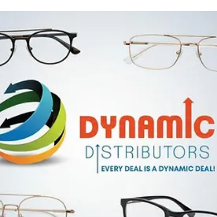
AL Y
CIÓN
E IN