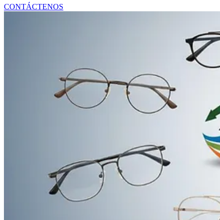
SUMINISTROS Y EQUIPOS MÉDICOS
CONTÁCTENOS
PIEZAS DE HVAC Y REFRIGERACIÓN
SISTEMAS DE ENERGÍA Y RESPALDO
ARTÍCULOS DE MANTENIMIENTO INDUSTRI
COMPONENTES ELÉCTRICOS Y DE ILUMINA
HERRAMIENTAS Y EQUIPOS DE TALLER
PANELES Y MÓDULOS SOLARES
SISTEMAS DE ENERGÍA SOLAR
ACCESORIOS Y COMPONENTES SOLARES
ARTÍCULOS TECNOLÓGICOS PARA OFICINA 
CALZADO
ROPA
ARTÍCULOS ÓPTICOS
DECORACIÓN DEL HOGAR