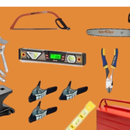
AL Y
CIÓN
E IN