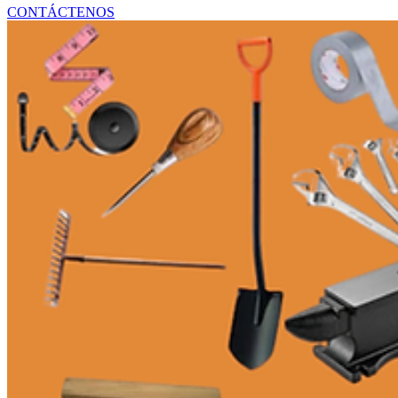
SUMINISTROS Y EQUIPOS MÉDICOS
CONTÁCTENOS
PIEZAS DE HVAC Y REFRIGERACIÓN
SISTEMAS DE ENERGÍA Y RESPALDO
ARTÍCULOS DE MANTENIMIENTO INDUSTRI
COMPONENTES ELÉCTRICOS Y DE ILUMINA
HERRAMIENTAS Y EQUIPOS DE TALLER
PANELES Y MÓDULOS SOLARES
SISTEMAS DE ENERGÍA SOLAR
ACCESORIOS Y COMPONENTES SOLARES
ARTÍCULOS TECNOLÓGICOS PARA OFICINA 
CALZADO
ROPA
ARTÍCULOS ÓPTICOS
DECORACIÓN DEL HOGAR