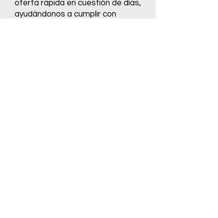
oferta rápida en cuestión de días,
ayudándonos a cumplir con
plazos ajustados. Conocer a
Dynamic Distributors ha sido un
regalo...."
Leer más
Celine
Tuve una experiencia excepcional
trabajando con Dynamic
Distributors. Desde el primer
contacto hasta las etapas
finales del proceso, Mark manejó
todo con profesionalismo,
cuidado y atención al detalle.
Realmente se esforzó al máximo
para asegurarse de que cada
aspecto se manejara de forma