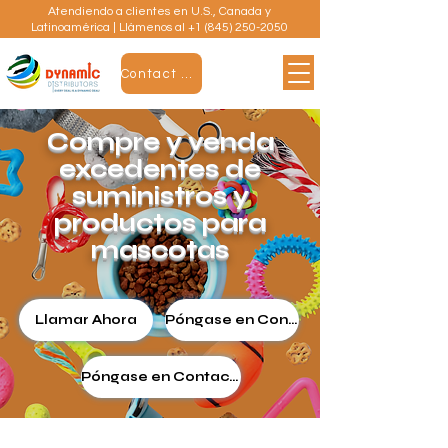
Atendiendo a clientes en U.S., Canada y
Latinoamérica | Llámenos al
+1 (845) 250-2050
Contact Us
Compre y venda
excedentes de
suministros y
productos para
mascotas
Llamar Ahora
Póngase en Contacto
Póngase en Contacto