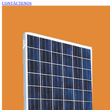
SUMINISTROS Y EQUIPOS MÉDICOS
CONTÁCTENOS
PIEZAS DE HVAC Y REFRIGERACIÓN
SISTEMAS DE ENERGÍA Y RESPALDO
ARTÍCULOS DE MANTENIMIENTO INDUSTRI
COMPONENTES ELÉCTRICOS Y DE ILUMINA
HERRAMIENTAS Y EQUIPOS DE TALLER
PANELES Y MÓDULOS SOLARES
SISTEMAS DE ENERGÍA SOLAR
ACCESORIOS Y COMPONENTES SOLARES
ARTÍCULOS TECNOLÓGICOS PARA OFICINA 
CALZADO
ROPA
ARTÍCULOS ÓPTICOS
DECORACIÓN DEL HOGAR