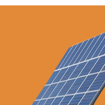
AL Y
CIÓN
E IN