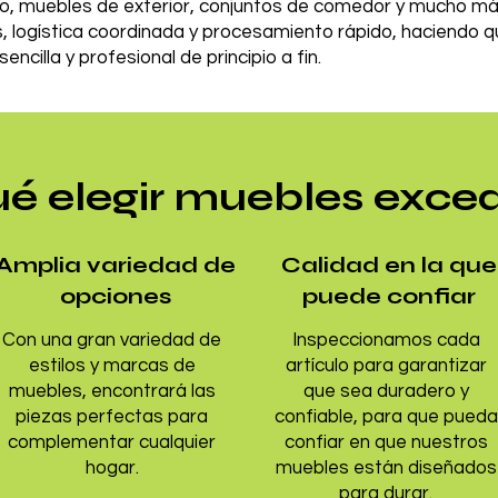
o, muebles de exterior, conjuntos de comedor y mucho má
 logística coordinada y procesamiento rápido, haciendo qu
encilla y profesional de principio a fin.
ué elegir muebles exce
Amplia variedad de
Calidad en la que
opciones
puede confiar
Con una gran variedad de
Inspeccionamos cada
estilos y marcas de
artículo para garantizar
muebles, encontrará las
que sea duradero y
piezas perfectas para
confiable, para que pueda
complementar cualquier
confiar en que nuestros
hogar.
muebles están diseñados
para durar.