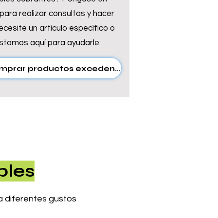
Γ
Γ
ara realizar consultas y hacer
cesite un artículo específico o
estamos aquí para ayudarle.
Contáctenos para comprar productos excedentes
bles
 diferentes gustos