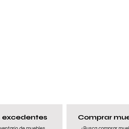
 excedentes
Comprar mue
nventario de muebles,
¿Busca comprar mue