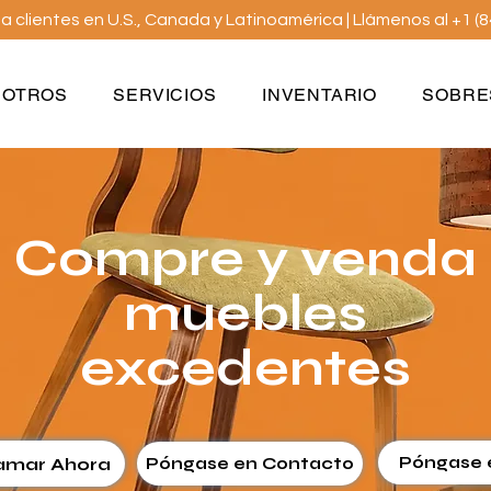
 clientes en U.S., Canada y Latinoamérica | Llámenos al +1 (
SOTROS
SERVICIOS
INVENTARIO
SOBRE
Compre y venda
muebles
excedentes
Póngase 
amar Ahora
Póngase en Contacto