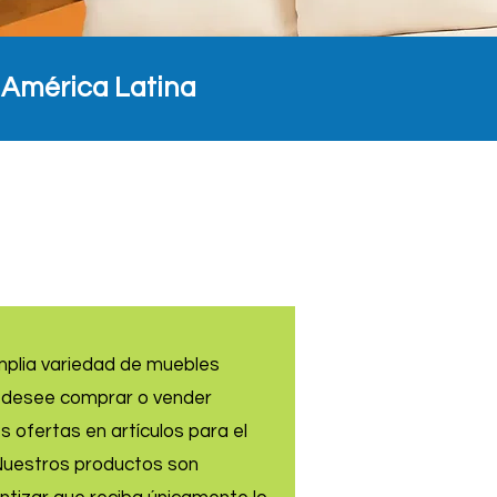
 América Latina
mplia variedad de muebles
e desee comprar o vender
ofertas en artículos para el
Nuestros productos son